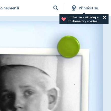
ro nejmenší
Přihlásit se
Přihlas se a ukládej si 
oblíbené hry a videa.