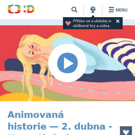
MENU
Přihlas se a ukládej si 
oblíbené hry a videa.
Animovaná
historie — 2. dubna -