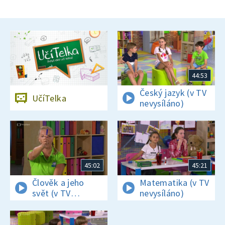
44:53
Český jazyk (v TV
UčíTelka
nevysíláno)
45:02
45:21
Člověk a jeho
Matematika (v TV
svět (v TV
nevysíláno)
nevysíláno)