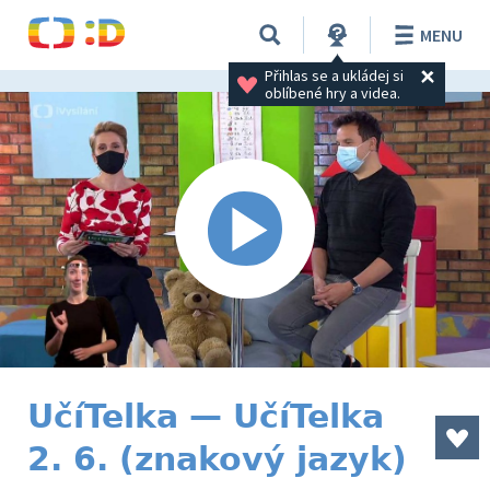
MENU
Přihlas se a ukládej si 
oblíbené hry a videa.
UčíTelka — UčíTelka
2. 6. (znakový jazyk)