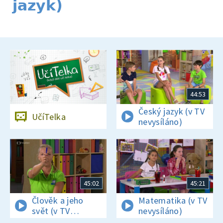
jazyk)
44:53
Český jazyk (v TV
UčíTelka
nevysíláno)
45:02
45:21
Člověk a jeho
Matematika (v TV
svět (v TV
nevysíláno)
nevysíláno)