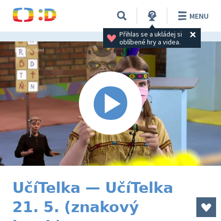
MENU
Přihlas se a ukládej si 
oblíbené hry a videa.
UčíTelka — UčíTelka
21. 5. (znakový