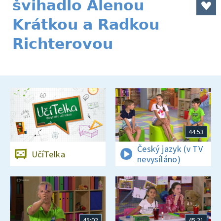
švihadlo Alenou
Krátkou a Radkou
Richterovou
44:53
Český jazyk (v TV
UčíTelka
nevysíláno)
45:02
45:21