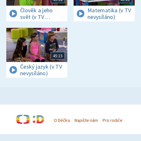
Člověk a jeho
Matematika (v TV
svět (v TV
nevysíláno)
nevysíláno)
45:15
Český jazyk (v TV
nevysíláno)
O Déčku
Napište nám
Pro rodiče
© Česká televize 1996–2026
O cookies na Déčku