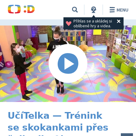
MENU
Přihlas se a ukládej si 
oblíbené hry a videa.
UčíTelka — Trénink
se skokankami přes