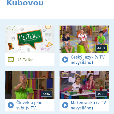
Kubovou
44:53
Český jazyk (v TV
UčíTelka
nevysíláno)
45:02
45:21
Člověk a jeho
Matematika (v TV
svět (v TV
nevysíláno)
nevysíláno)