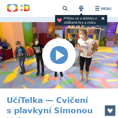
MENU
Přihlas se a ukládej si 
oblíbené hry a videa.
UčíTelka — Cvičení
s plavkyní Simonou