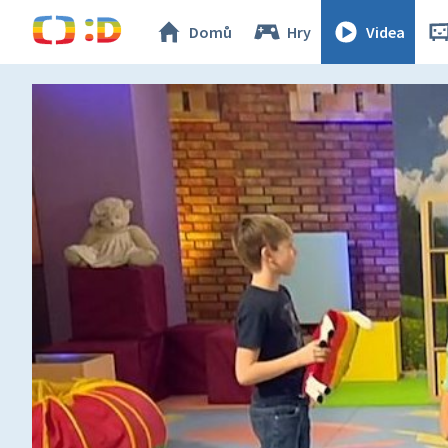
Domů
Hry
Videa