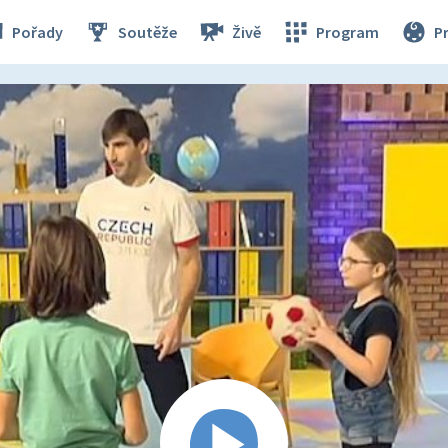
Pořady
Soutěže
Živě
Program
P