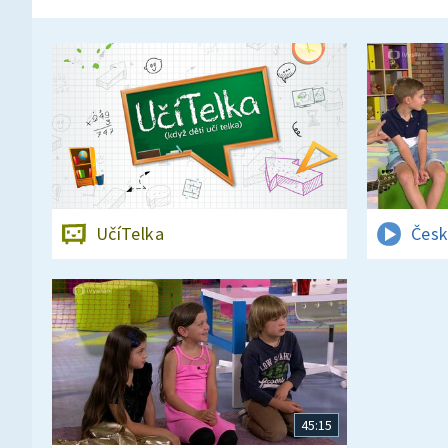
UčíTelka
Česk
45:15