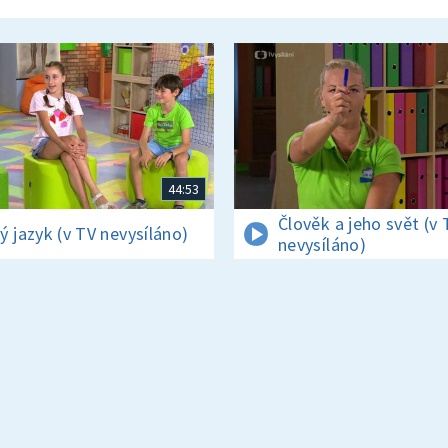
44:53
Člověk a jeho svět (v 
ý jazyk (v TV nevysíláno)
nevysíláno)