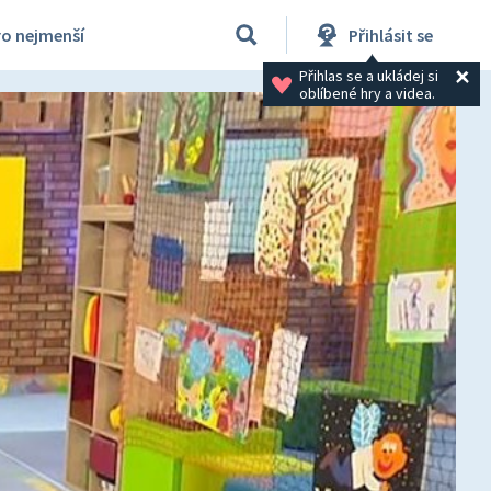
ro nejmenší
Přihlásit se
Přihlas se a ukládej si 
oblíbené hry a videa.