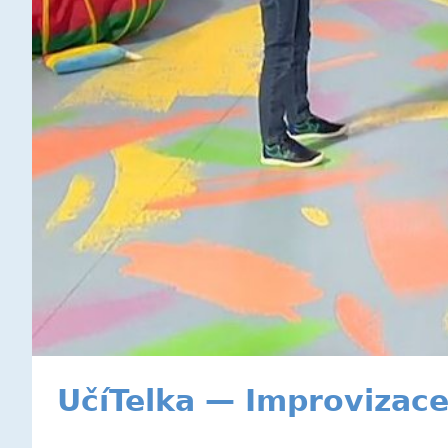
UčíTelka — Improvizac