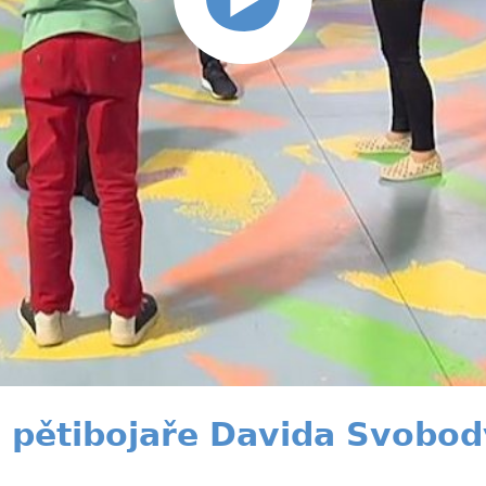
e pětibojaře Davida Svobod