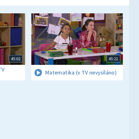
45:02
45:21
TV
Matematika (v TV nevysíláno)