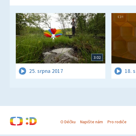
3:02
25. srpna 2017
18. 
O Déčku
Napište nám
Pro rodiče