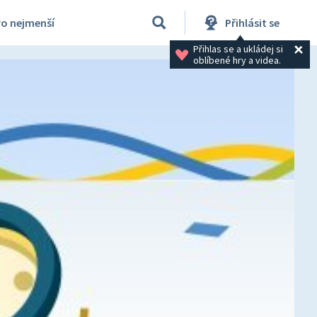
ro nejmenší
Přihlásit se
Přihlas se a ukládej si 
oblíbené hry a videa.