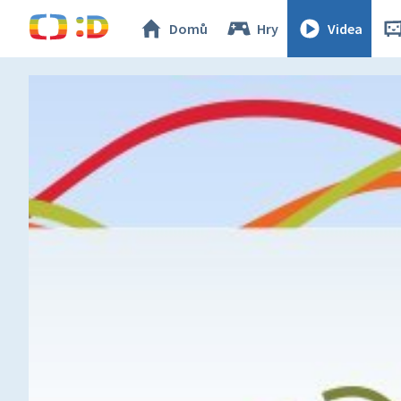
Domů
Hry
Videa