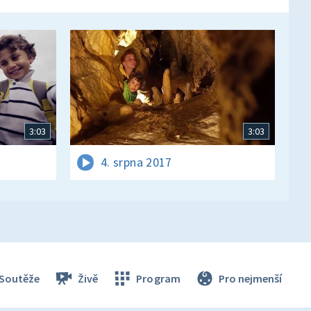
3:03
3:03
4. srpna 2017
Soutěže
Živě
Program
Pro nejmenší