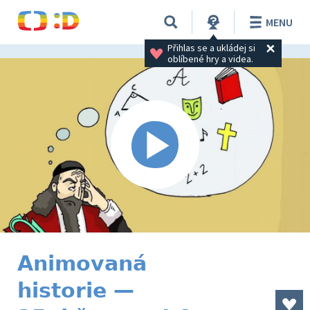
MENU
Přihlas se a ukládej si 
oblíbené hry a videa.
Animovaná
historie —