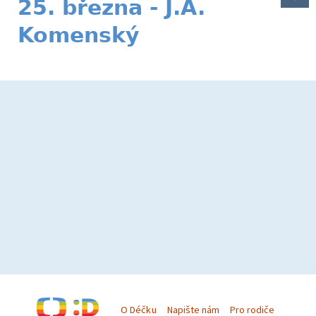
25. března - J.A.
Komenský
O Déčku
Napište nám
Pro rodiče