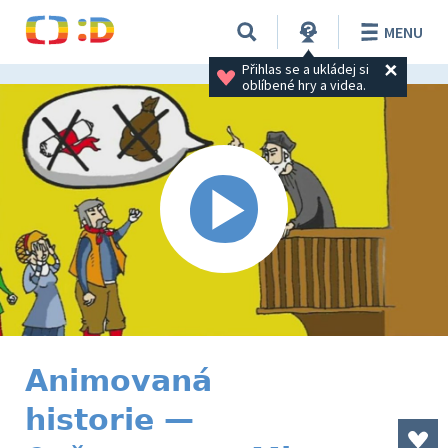
MENU
Přihlas se a ukládej si 
oblíbené hry a videa.
Animovaná
historie —