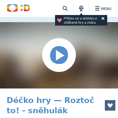
MENU
Přihlas se a ukládej si 
oblíbené hry a videa.
Déčko hry — Roztoč
to! - sněhulák