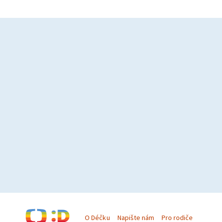
O Déčku
Napište nám
Pro rodiče