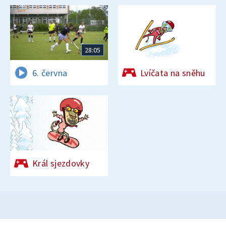
28:05
6. června
Lvíčata na sněhu
Král sjezdovky