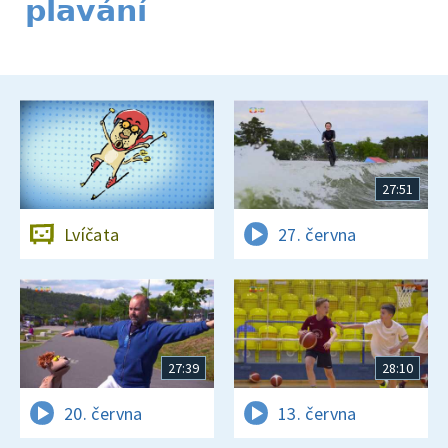
plavání
27:51
Lvíčata
27. června
27:39
28:10
20. června
13. června