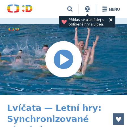
MENU
Přihlas se a ukládej si 
oblíbené hry a videa.
Lvíčata — Letní hry:
Synchronizované