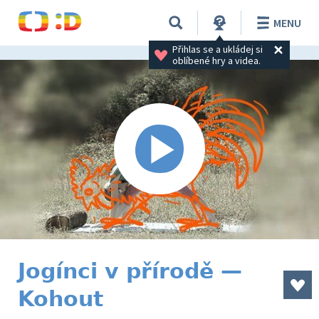
MENU
Přihlas se a ukládej si 
oblíbené hry a videa.
Jogínci v přírodě —
Kohout