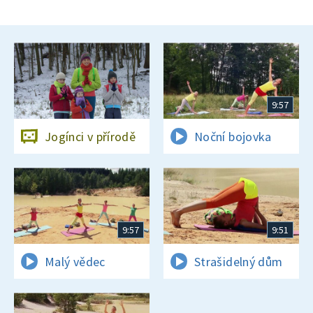
9:57
Jogínci v přírodě
Noční bojovka
9:57
9:51
Malý vědec
Strašidelný dům