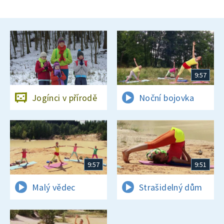
9:57
Jogínci v přírodě
Noční bojovka
9:57
9:51
Malý vědec
Strašidelný dům