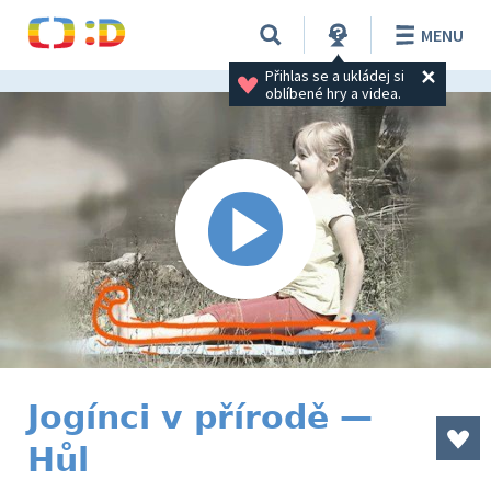
MENU
Přihlas se a ukládej si 
oblíbené hry a videa.
Jogínci v přírodě —
Hůl