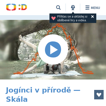
MENU
Přihlas se a ukládej si 
oblíbené hry a videa.
Jogínci v přírodě —
Skála