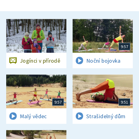
9:57
Jogínci v přírodě
Noční bojovka
9:57
9:51
Malý vědec
Strašidelný dům