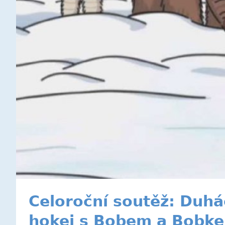
Celoroční soutěž: Duhá
hokej s Bobem a Bobk