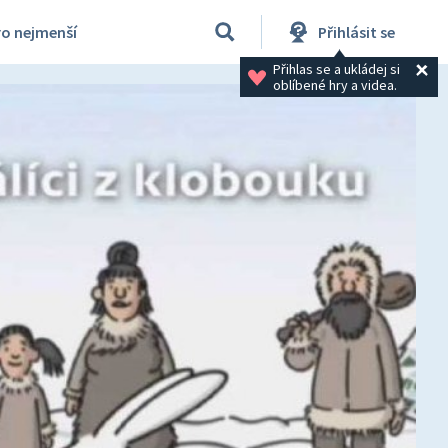
ro nejmenší
Přihlásit se
Přihlas se a ukládej si 
oblíbené hry a videa.