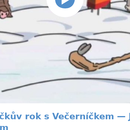
čkův rok s Večerníčkem — 
em