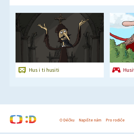
Hus i ti husiti
Husit
O Déčku
Napište nám
Pro rodiče