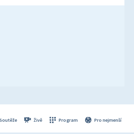
Soutěže
Živě
Program
Pro nejmenší