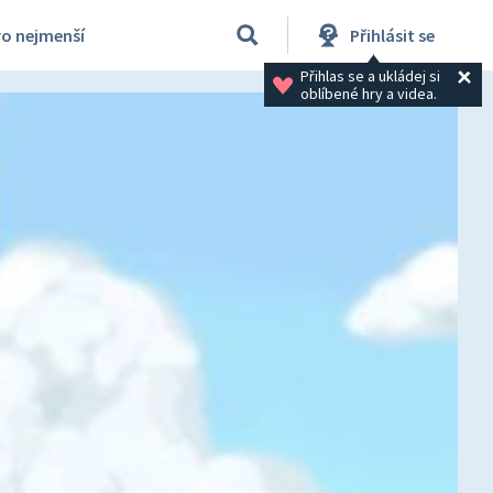
ro nejmenší
Přihlásit se
Přihlas se a ukládej si 
oblíbené hry a videa.