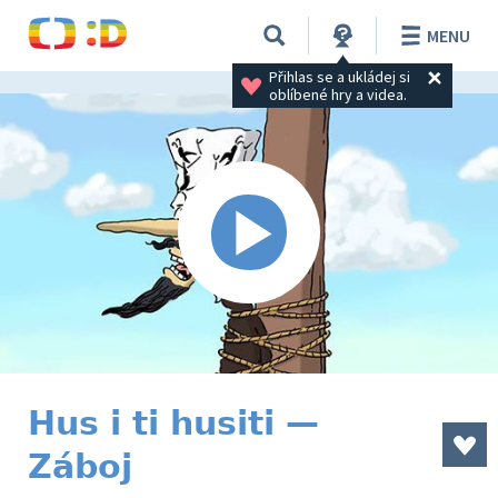
MENU
Přihlas se a ukládej si 
oblíbené hry a videa.
Hus i ti husiti —
Záboj