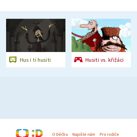
Hus i ti husiti
Husiti vs. křižáci
O Déčku
Napište nám
Pro rodiče