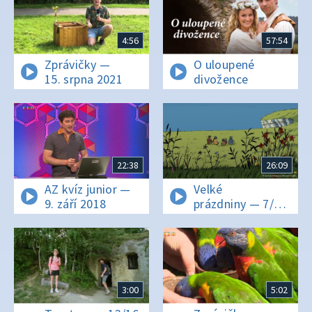
4:56
57:54
Zprávičky —
O uloupené
15. srpna 2021
divožence
22:38
26:09
AZ kvíz junior —
Velké
9. září 2018
prázdniny — 7/10
Tvá šťastná
hvězda
3:00
5:02