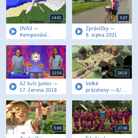
14:01
5:07
DVA3 —
Zprávičky —
Kempování
8. srpna 2021
v Minecraftu
22:54
26:18
AZ kvíz junior —
Velké
17. června 2018
prázdniny — 6/10
Spadlý z nebe
5:00
27:38