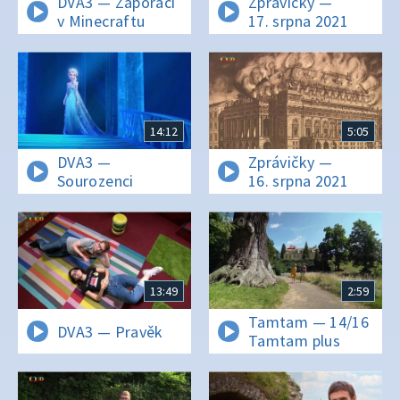
DVA3 — Záporáci
Zprávičky —
v Minecraftu
17. srpna 2021
14:12
5:05
DVA3 —
Zprávičky —
Sourozenci
16. srpna 2021
13:49
2:59
Tamtam — 14/16
DVA3 — Pravěk
Tamtam plus