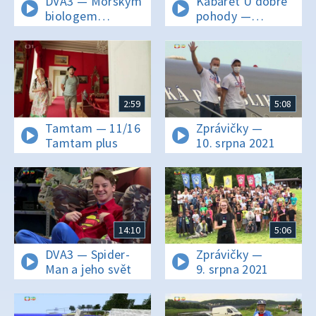
DVA3 — Mořským
Kabaret U dobré
biologem
pohody —
v Minecraftu
Kabaret U dobré
pohody 8
2:59
5:08
Tamtam — 11/16
Zprávičky —
Tamtam plus
10. srpna 2021
14:10
5:06
DVA3 — Spider-
Zprávičky —
Man a jeho svět
9. srpna 2021