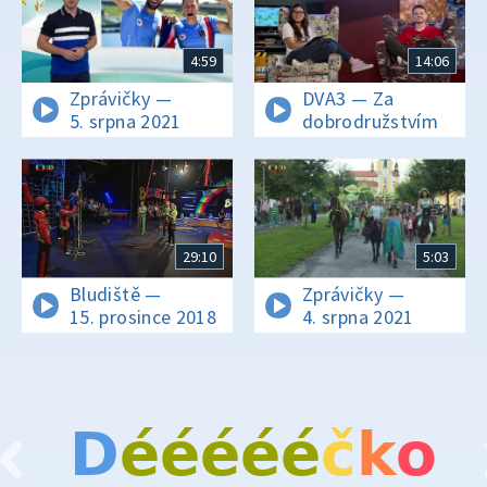
4:59
14:06
Zprávičky —
DVA3 — Za
5. srpna 2021
dobrodružstvím
29:10
5:03
Bludiště —
Zprávičky —
15. prosince 2018
4. srpna 2021
D
é
é
é
é
é
č
k
o