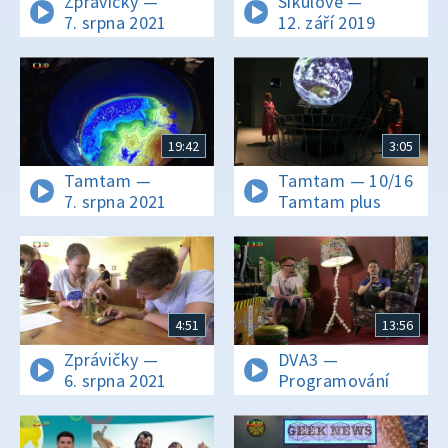
Zprávičky —
Šikulové —
7. srpna 2021
12. září 2019
19:42
3:05
Tamtam —
Tamtam — 10/16
7. srpna 2021
Tamtam plus
4:51
13:56
Zprávičky —
DVA3 —
6. srpna 2021
Programování