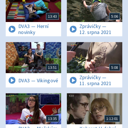
13:43
5:06
DVA3 — Herní
Zprávičky —
novinky
12. srpna 2021
13:51
5:08
Zprávičky —
DVA3 — Vikingové
11. srpna 2021
13:35
1:12:01