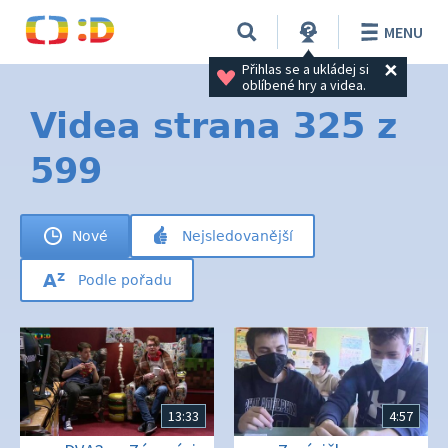
MENU
Přihlas se a ukládej si 
oblíbené hry a videa.
Videa strana 325 z
599
Nové
Nejsledovanější
Podle pořadu
13:33
4:57