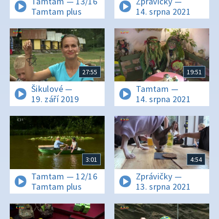
Tamtam — 13/16
Zprávičky —
Tamtam plus
14. srpna 2021
27:55
19:51
Šikulové —
Tamtam —
19. září 2019
14. srpna 2021
3:01
4:54
Tamtam — 12/16
Zprávičky —
Tamtam plus
13. srpna 2021