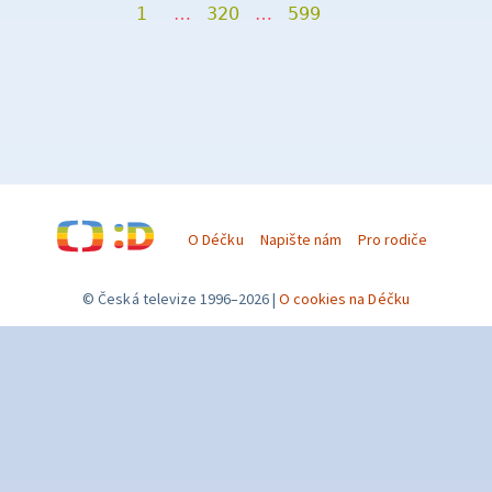
1
…
320
…
599
O Déčku
Napište nám
Pro rodiče
© Česká televize 1996–2026
O cookies na Déčku