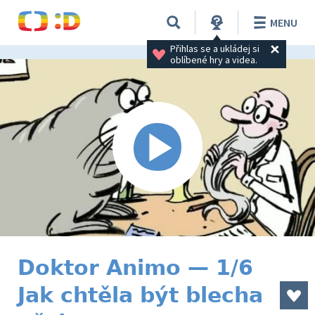
MENU
Přihlas se a ukládej si 
oblíbené hry a videa.
Doktor Animo — 1/6
Jak chtěla být blecha