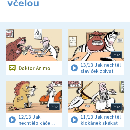
včelou
7:32
13/13 Jak nechtěl
Doktor Animo
slavíček zpívat
7:32
7:32
12/13 Jak
11/13 Jak nechtěl
nechtělo káče
klokánek skákat
plavat