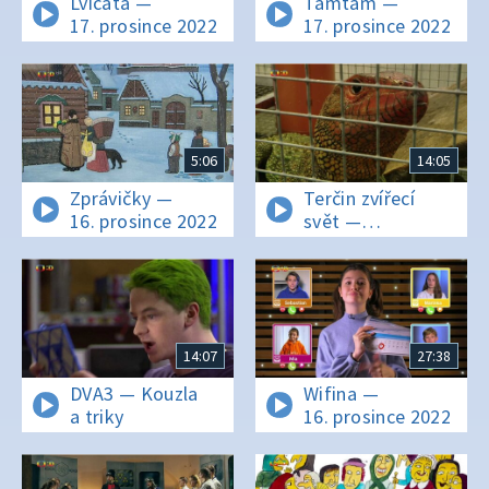
Lvíčata —
Tamtam —
17. prosince 2022
17. prosince 2022
5:06
14:05
Zprávičky —
Terčin zvířecí
16. prosince 2022
svět —
16. prosince 2022
14:07
27:38
DVA3 — Kouzla
Wifina —
a triky
16. prosince 2022