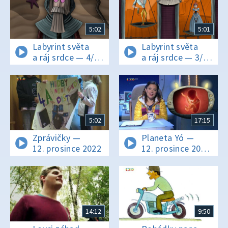
5:02
5:01
Labyrint světa
Labyrint světa
a ráj srdce — 4/24
a ráj srdce — 3/24
Devatero
V Manželské ulici
řemesel, desátá
bída
5:02
17:15
Zprávičky —
Planeta Yó —
12. prosince 2022
12. prosince 2022
16:05
14:12
9:50