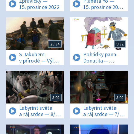
Zprávičky —
Planeta Yó —
15. prosince 2022
15. prosince 2022
16:05
25:34
9:32
S Jakubem
Pohádky pana
v přírodě — Výlov
Donutila —
rybníka
Strašidelná
kamna
5:02
5:02
Labyrint světa
Labyrint světa
a ráj srdce — 8/24
a ráj srdce — 7/24
U lékařů
Za tajemstvím
a právníků
k alchymistům