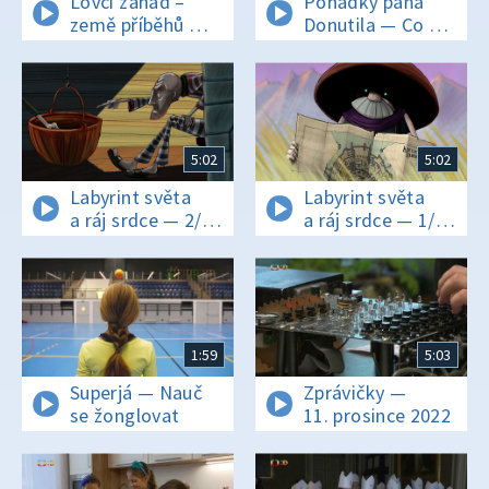
Lovci záhad –
Pohádky pana
země příběhů —
Donutila — Co ti
Radegast
královští koně
žerou?
5:02
5:02
Labyrint světa
Labyrint světa
a ráj srdce — 2/24
a ráj srdce — 1/24
Osudový labyrint
Jak šel Poutník
do světa
1:59
5:03
Superjá — Nauč
Zprávičky —
se žonglovat
11. prosince 2022