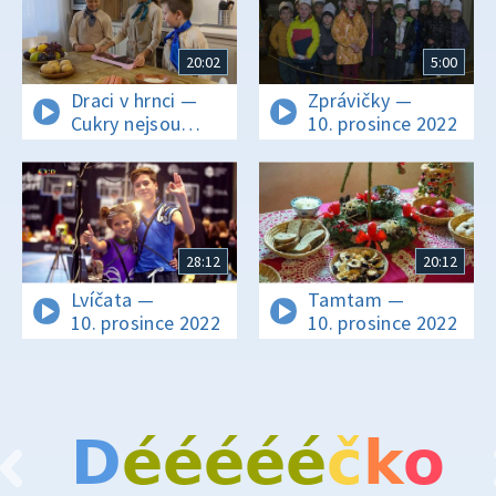
20:02
5:00
Draci v hrnci —
Zprávičky —
Cukry nejsou
10. prosince 2022
cukrátka, to už ví
i děťátka!
28:12
20:12
Lvíčata —
Tamtam —
10. prosince 2022
10. prosince 2022
D
é
é
é
é
é
č
k
o