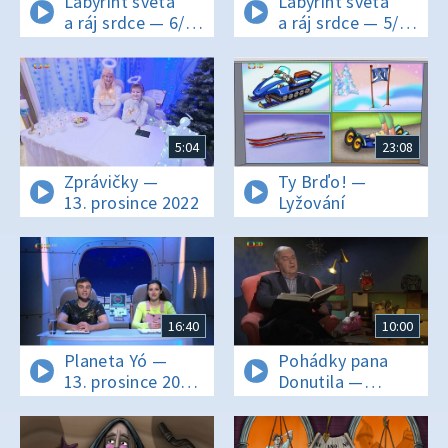
Labyrint světa
Labyrint světa
a ráj srdce — 6/24
a ráj srdce — 5/24
Cestou
Za učeností
k moudrosti
k učeným
5:04
23:08
Zprávičky —
Ty Brďo! —
13. prosince 2022
Lyžování
16:40
10:00
Planeta Yó —
Pohádky pana
13. prosince 2022
Donutila —
16:10
Strašidelná