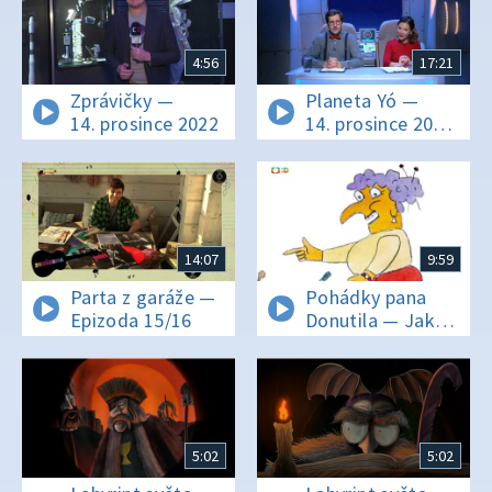
4:56
17:21
Zprávičky —
Planeta Yó —
14. prosince 2022
14. prosince 2022
16:05
14:07
9:59
Parta z garáže —
Pohádky pana
Epizoda 15/16
Donutila — Jak
se stal pasáček
hoteliérem
5:02
5:02