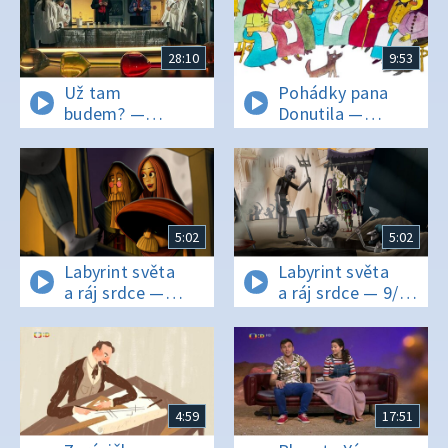
28:10
9:53
Už tam
Pohádky pana
budem? —
Donutila —
16. prosince 2022
Dvanáct
usmívajících se
ježibab a Babka
jako čert
5:02
5:02
Labyrint světa
Labyrint světa
a ráj srdce —
a ráj srdce — 9/24
10/24 Mezi
Cestou
křesťany
nábožnosti
4:59
17:51