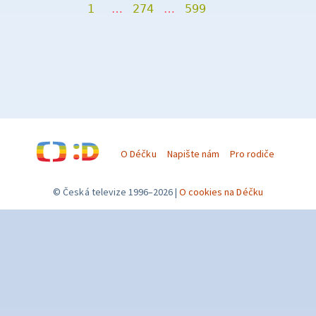
1
…
274
…
599
O Déčku
Napište nám
Pro rodiče
© Česká televize 1996–2026
O cookies na Déčku