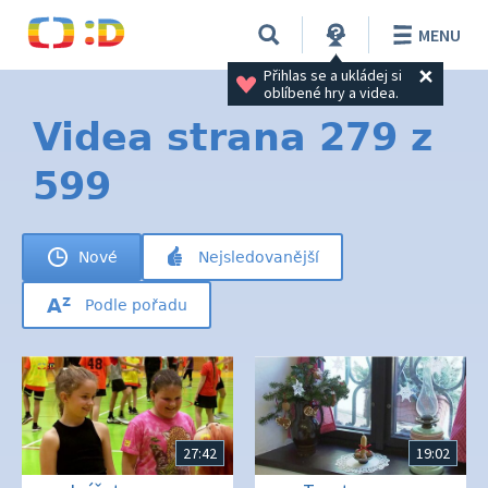
MENU
Přihlas se a ukládej si 
oblíbené hry a videa.
Videa strana 279 z
599
Nové
Nejsledovanější
Podle pořadu
27:42
19:02