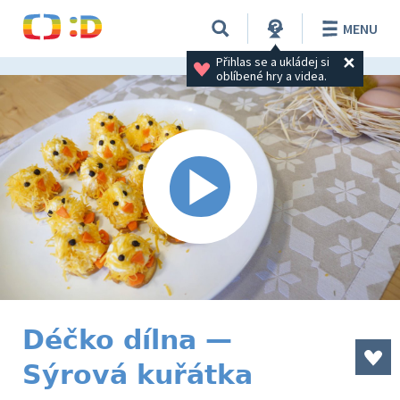
MENU
Přihlas se a ukládej si 
oblíbené hry a videa.
Déčko dílna —
Sýrová kuřátka