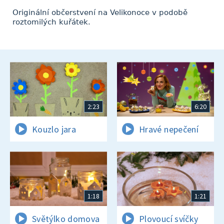
Originální občerstvení na Velikonoce v podobě
roztomilých kuřátek.
2:23
6:20
Kouzlo jara
Hravé nepečení
1:18
1:21
Světýlko domova
Plovoucí svíčky