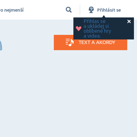
ro nejmenší
Přihlásit se
Přihlas se 
a ukládej si 
oblíbené hry 
a videa.
TEXT A AKORDY