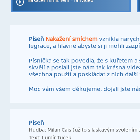
Nakažení smíchem – fanvideo
Píseň
Nakažení smíchem
vznikla narychl
legrace, a hlavně abyste si ji mohli zazp
Písnička se tak povedla, že s kuřetem 
skvělí a poslali jste nám tak krásná vide
všechna použít a poskládat z nich další
Moc vám všem děkujeme, dojali jste ná
Píseň
Hudba: Milan Cais (užito s laskavým svolením
Text: Lumír Tuček