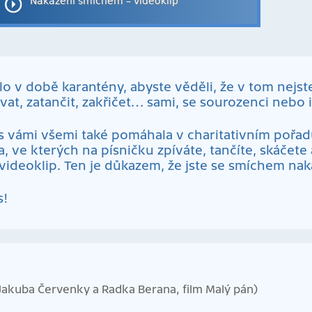
Nakaženi smíchem – videoklip
o v době karantény, abyste věděli, že v tom nejste
ívat, zatančit, zakřičet… sami, se sourozenci nebo i 
a s vámi všemi také pomáhala v charitativním pořa
a, ve kterých na písničku zpíváte, tančíte, skáčete
 videoklip. Ten je důkazem, že jste se smíchem nak
s!
 Jakuba Červenky a Radka Berana, film Malý pán)