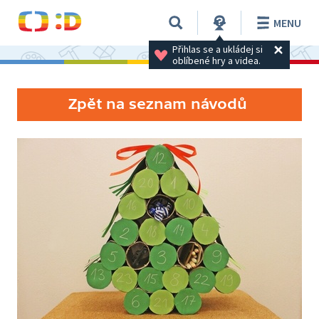
MENU
Přihlas se a ukládej si 
oblíbené hry a videa.
Zpět na seznam návodů