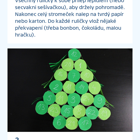
Všechny ruličky k sobě přilep lepidlem (nebo
secvakni sešívačkou), aby držely pohromadě.
Nakonec celý stromeček nalep na tvrdý papír
nebo karton. Do každé ruličky vlož nějaké
překvapení (třeba bonbon, čokoládu, malou
hračku).