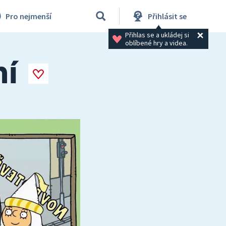
Pro nejmenší
Přihlásit se
Přihlas se a ukládej si 
oblíbené hry a videa.
ní