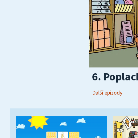
6. Poplach
Další epizody