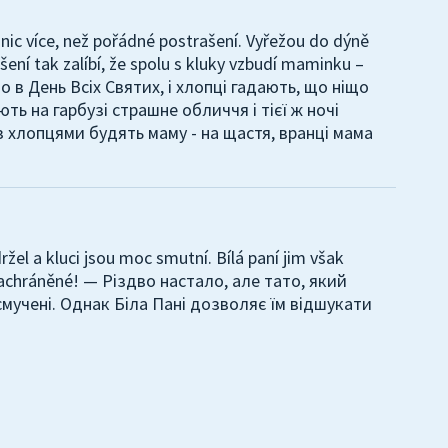
 nic více, než pořádné postrašení. Vyřežou do dýně
ašení tak zalíbí, že spolu s kluky vzbudí maminku –
вято в День Всіх Святих, і хлопці гадають, що ніщо
ть на гарбузі страшне обличчя і тієї ж ночі
з хлопцями будять маму - на щастя, вранці мама
ržel a kluci jsou moc smutní. Bílá paní jim však
 zachráněné! — Різдво настало, але тато, який
смучені. Однак Біла Пані дозволяє їм відшукати