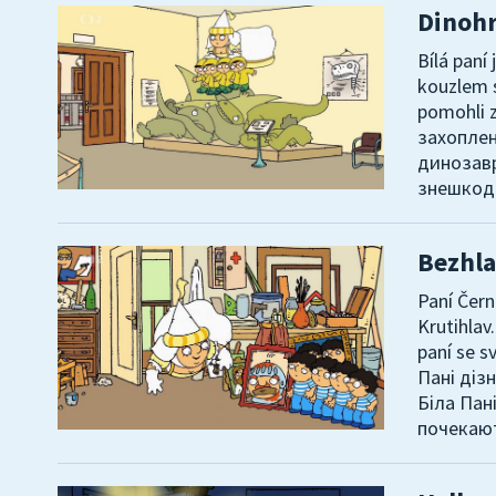
Dinohr
Bílá paní
kouzlem s
pomohli 
захоплен
динозавр
знешкод
Bezhla
Paní Černá
Krutihlav.
paní se 
Пані діз
Біла Пан
почекают