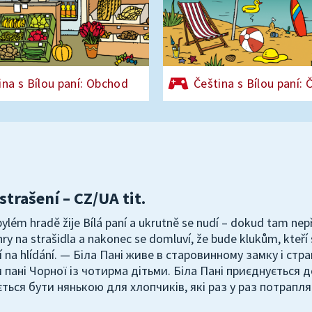
ina s Bílou paní: Obchod
Čeština s Bílou paní: 
strašení – CZ/UA tit.
ylém hradě žije Bílá paní a ukrutně se nudí – dokud tam nepřij
 hry na strašidla a nakonec se domluví, že bude klukům, kteř
í na hlídání. — Біла Пані живе в старовинному замку і стр
 пані Чорної із чотирма дітьми. Біла Пані приєднується д
ться бути нянькою для хлопчиків, які раз у раз потрапля