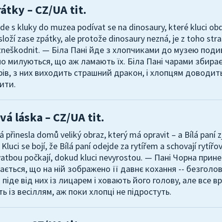
átky – CZ/UA tit.
 jde s kluky do muzea podívat se na dinosaury, které kluci obdi
loží zase zpátky, ale protože dinosaury nezná, je z toho straš
zneškodnit. — Біла Пані йде з хлопчиками до музею поди
о милуються, що аж ламають їх. Біла Пані чарами збирає 
ів, з них виходить страшний дракон, і хлопцям доводи
ити.
vá láska – CZ/UA tit.
 přinesla domů veliký obraz, který má opravit – a Bílá paní zji
 Kluci se bojí, že Bílá paní odejde za rytířem a schovají rytířo
svatbou počkají, dokud kluci nevyrostou. — Пані Чорна при
нається, що на ній зображено її давнє кохання -- безгол
і піде від них із лицарем і ховають його голову, але все 
ь із весіллям, аж поки хлопці не підростуть.