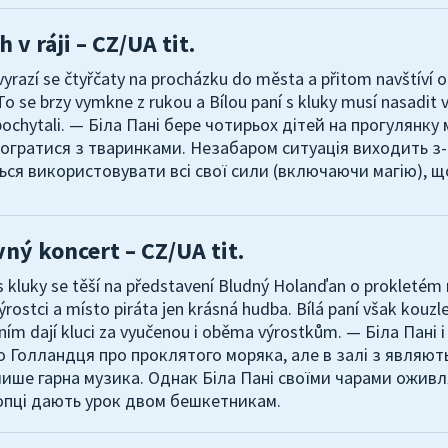
 v ráji – CZ/UA tit.
 vyrazí se čtyřčaty na procházku do města a přitom navštíví 
 To se brzy vymkne z rukou a Bílou paní s kluky musí nasadit 
pochytali. — Біла Пані бере чотирьох дітей на прогулянку
огратися з тваринками. Незабаром ситуація виходить з-п
ся використовувати всі свої сили (включаючи магію), щ
ný koncert – CZ/UA tit.
 s kluky se těší na představení Bludný Holanďan o prokletém
výrostci a místo piráta jen krásná hudba. Bílá paní však kou
 ním dají kluci za vyučenou i oběma výrostkům. — Біла Пан
 Голландця про проклятого моряка, але в залі з являють
 лише гарна музика. Однак Біла Пані своїми чарами оживл
опці дають урок двом бешкетникам.