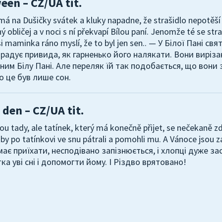
een – CZ/UA tit.
 má na Dušičky svátek a kluky napadne, že strašidlo nepotěší
ný obličej a v noci s ní překvapí Bílou paní. Jenomže té se str
si maminka ráno myslí, že to byl jen sen.. — У Білої Пані с
орадує привида, як гарненько його налякати. Вони вирізаю
ним Білу Пані. Але переляк їй так подобається, що вони 
о це був лише сон.
 den – CZ/UA tit.
ou tady, ale tatínek, který má konečně přijet, se nečekaně zd
by po tatínkovi ve snu pátrali a pomohli mu. A Vánoce jsou
має приїхати, несподівано запізнюється, і хлопці дуже за
ка уві сні і допомогти йому. І Різдво врятовано!