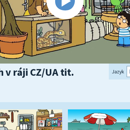
 v ráji CZ/UA tit.
Jazyk