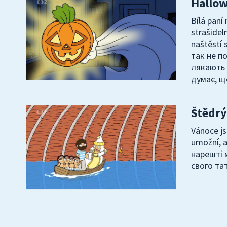
Hallow
Bílá paní
strašidel
naštěstí 
так не п
лякають 
думає, щ
Štědrý
Vánoce js
umožní, a
нарешті 
свого тат