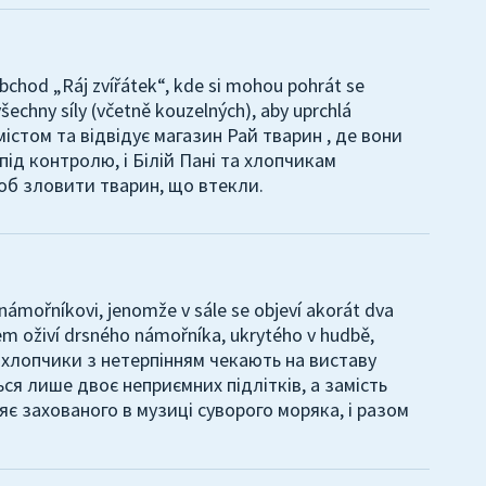
obchod „Ráj zvířátek“, kde si mohou pohrát se
všechny síly (včetně kouzelných), aby uprchlá
 містом та відвідує магазин Рай тварин , де вони
ід контролю, і Білій Пані та хлопчикам
об зловити тварин, що втекли.
 námořníkovi, jenomže v sále se objeví akorát dva
zlem oživí drsného námořníka, ukrytého v hudbě,
і і хлопчики з нетерпінням чекають на виставу
ся лише двоє неприємних підлітків, а замість
яє захованого в музиці суворого моряка, і разом