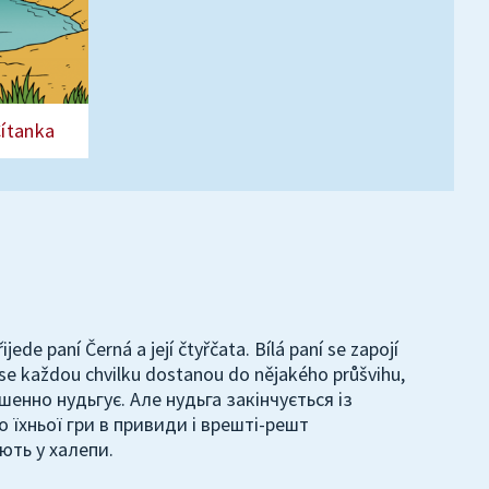
Čítanka
ede paní Černá a její čtyřčata. Bílá paní se zapojí
í se každou chvilku dostanou do nějakého průšvihu,
ашенно нудьгує. Але нудьга закінчується із
о їхньої гри в привиди і врешті-решт
ють у халепи.