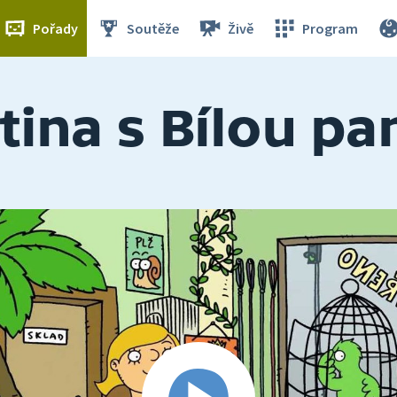
Pořady
Soutěže
Živě
Program
tina s Bílou pa