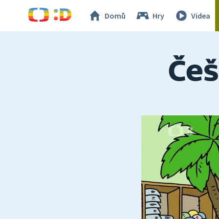
Domů
Hry
Videa
Češ