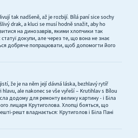
vují tak nadšeně, až je rozbijí. Bílá paní sice sochy
livý drak, a kluci se musí hodně snažit, aby ho
витися на динозаврів, якими хлопчики так
статуї докупи, але через те, що вона не знає
ться добряче попрацювати, щоб допомогти його
stí, že je na něm její dávná láska, bezhlavý rytíř
vi hlavu, ale nakonec se vše vyřeší – Krutihlav s Bílou
несла додому для ремонту велику картину - і Біла
ового лицаря Крутиголова. Хлопці бояться, що
врешті-решт владнається: Крутиголов і Біла Пані