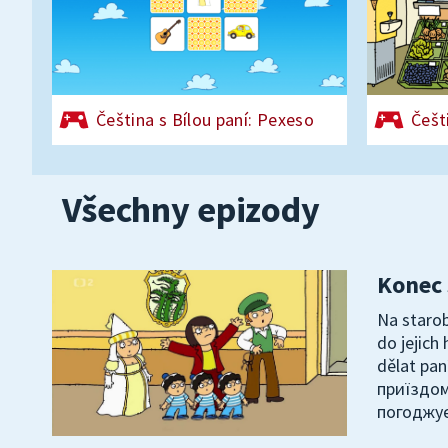
Čeština s Bílou paní: Pexeso
Češt
Všechny epizody
Konec 
Na starob
do jejich
dělat pan
приїздом
погоджує