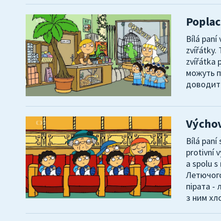
Poplach
Bílá paní
zvířátky.
zvířátka 
можуть п
доводить
Výchov
Bílá paní
protivní 
a spolu s
Летючого
пірата -
з ним хл