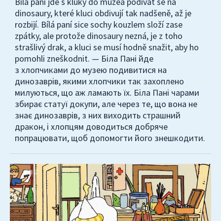
Bílá paní jde s kluky do muzea podívat se na
dinosaury, které kluci obdivují tak nadšeně, až je
rozbijí. Bílá paní sice sochy kouzlem složí zase
zpátky, ale protože dinosaury nezná, je z toho
strašlivý drak, a kluci se musí hodně snažit, aby ho
pomohli zneškodnit. — Біла Пані йде
з хлопчиками до музею подивитися на
динозаврів, якими хлопчики так захоплено
милуються, що аж ламають їх. Біла Пані чарами
збирає статуї докупи, але через те, що вона не
знає динозаврів, з них виходить страшний
дракон, і хлопцям доводиться добряче
попрацювати, щоб допомогти його знешкодити.