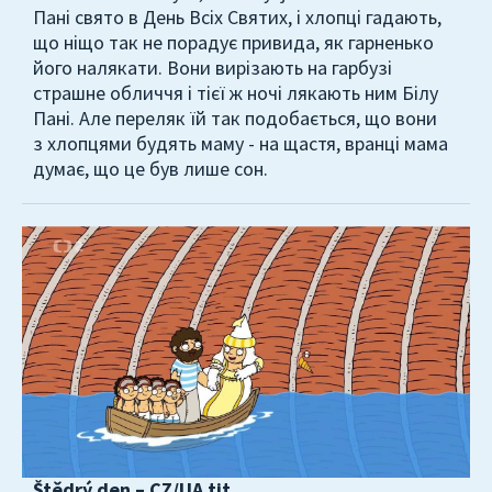
Пані свято в День Всіх Святих, і хлопці гадають,
що ніщо так не порадує привида, як гарненько
його налякати. Вони вирізають на гарбузі
страшне обличчя і тієї ж ночі лякають ним Білу
Пані. Але переляк їй так подобається, що вони
з хлопцями будять маму - на щастя, вранці мама
думає, що це був лише сон.
Štědrý den – CZ/UA tit.