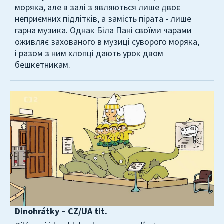
моряка, але в залі з являються лише двоє
неприємних підлітків, а замість пірата - лише
гарна музика. Однак Біла Пані своїми чарами
оживляє захованого в музиці суворого моряка,
і разом з ним хлопці дають урок двом
бешкетникам.
Dinohrátky – CZ/UA tit.