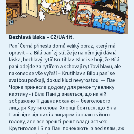
Bezhlavá láska – CZ/UA tit.
Paní Černá přinesla domů veliký obraz, který má
opravit – a Bílá paní zjistí, že je na něm její dávná
láska, bezhlavý rytíř Krutihlav. Kluci se bojí, že Bílá
paní odejde za rytířem a schovají rytířovi hlavu, ale
nakonec se vše vyřeší – Krutihlav s Bílou paní se
svatbou počkají, dokud kluci nevyrostou. — Пані
Чорна принесла додому для ремонту велику
картину - і Біла Пані дізнається, що на ній
зображено її давнє кохання -- безголового
лицаря Крутиголова. Хлопці бояться, що Біла
Пані піде від них із лицарем і ховають його
голову, але все врешті-решт владнається:
Крутиголов і Біла Пані почекають із весіллям, аж