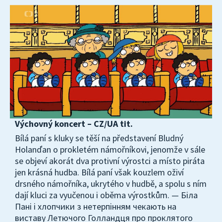
Výchovný koncert – CZ/UA tit.
Bílá paní s kluky se těší na představení Bludný
Holanďan o prokletém námořníkovi, jenomže v sále
se objeví akorát dva protivní výrostci a místo piráta
jen krásná hudba. Bílá paní však kouzlem oživí
drsného námořníka, ukrytého v hudbě, a spolu s ním
dají kluci za vyučenou i oběma výrostkům. — Біла
Пані і хлопчики з нетерпінням чекають на
виставу Летючого Голландця про проклятого