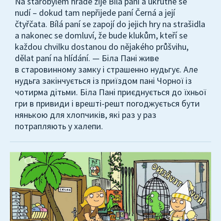
Na starobylém hradě žije Bílá paní a ukrutně se
nudí – dokud tam nepřijede paní Černá a její
čtyřčata. Bílá paní se zapojí do jejich hry na strašidla
a nakonec se domluví, že bude klukům, kteří se
každou chvilku dostanou do nějakého průšvihu,
dělat paní na hlídání. — Біла Пані живе
в старовинному замку і страшенно нудьгує. Але
нудьга закінчується із приїздом пані Чорної із
чотирма дітьми. Біла Пані приєднується до їхньої
гри в привиди і врешті-решт погоджується бути
нянькою для хлопчиків, які раз у раз
потрапляють у халепи.