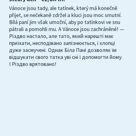
Vánoce jsou tady, ale tatínek, který má konečně
přijet, se nečekaně zdržel a kluci jsou moc smutní.
Bílá paní jim však umožní, aby po tatínkovi ve snu
pátrali a pomohli mu. A Vánoce jsou zachráněné! —
Різдво настало, але тато, який нарешті має
приїхати, несподівано запізнюється, і хлопці
дуже засмучені. Однак Біла Пані дозволяє їм
відшукати свого татка уві сні і допомогти йому.
І Різдво врятовано!