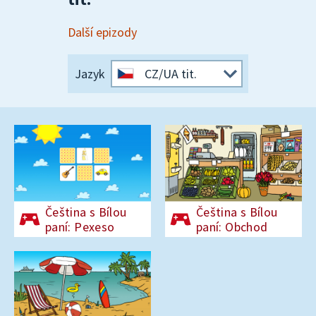
Další epizody
Jazyk
CZ/UA tit.
Čeština s Bílou
Čeština s Bílou
paní: Pexeso
paní: Obchod