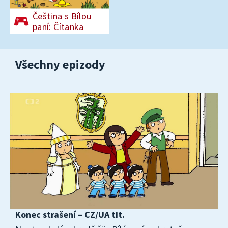
Čeština s Bílou
paní: Čítanka
Všechny epizody
Konec strašení – CZ/UA tit.