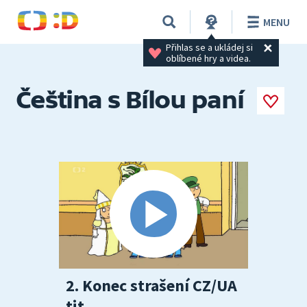
MENU
Přihlas se a ukládej si 
oblíbené hry a videa.
Čeština s Bílou paní
2. Konec strašení CZ/UA
tit.