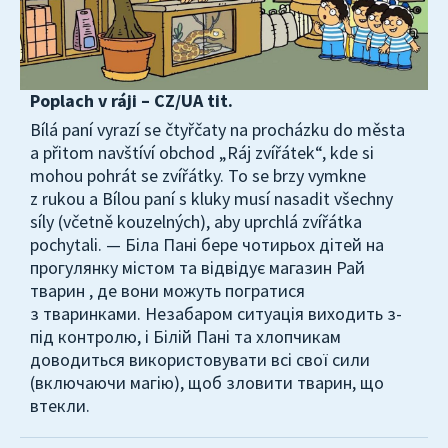
Poplach v ráji – CZ/UA tit.
Bílá paní vyrazí se čtyřčaty na procházku do města
a přitom navštíví obchod „Ráj zvířátek“, kde si
mohou pohrát se zvířátky. To se brzy vymkne
z rukou a Bílou paní s kluky musí nasadit všechny
síly (včetně kouzelných), aby uprchlá zvířátka
pochytali. — Біла Пані бере чотирьох дітей на
прогулянку містом та відвідує магазин Рай
тварин , де вони можуть погратися
з тваринками. Незабаром ситуація виходить з-
під контролю, і Білій Пані та хлопчикам
доводиться використовувати всі свої сили
(включаючи магію), щоб зловити тварин, що
втекли.