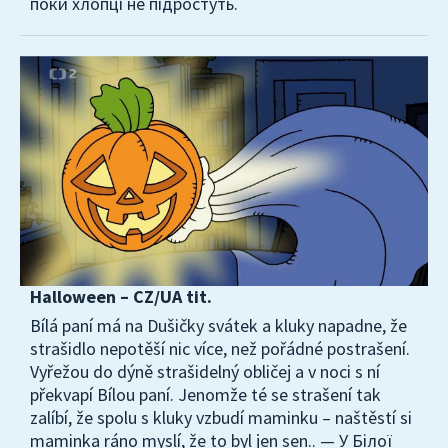
поки хлопці не підростуть.
Halloween – CZ/UA tit.
Bílá paní má na Dušičky svátek a kluky napadne, že
strašidlo nepotěší nic více, než pořádné postrašení.
Vyřežou do dýně strašidelný obličej a v noci s ní
překvapí Bílou paní. Jenomže té se strašení tak
zalíbí, že spolu s kluky vzbudí maminku – naštěstí si
maminka ráno myslí, že to byl jen sen.. — У Білої