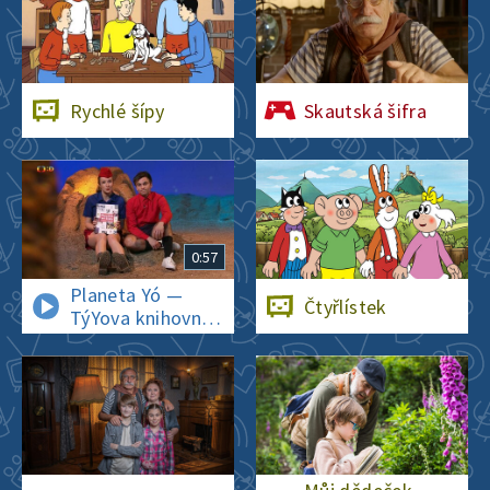
Rychlé šípy
Skautská šifra
0:57
Planeta Yó —
Čtyřlístek
TýYova knihovna:
Rychlé šípy
a jejich úžasná
nová
dobrodružství