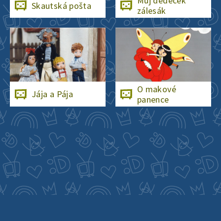
Můj dědeček
Skautská pošta
zálesák
O makové
Jája a Pája
panence