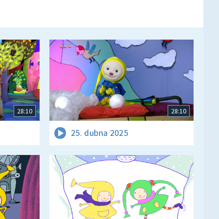
28:10
28:10
25. dubna 2025