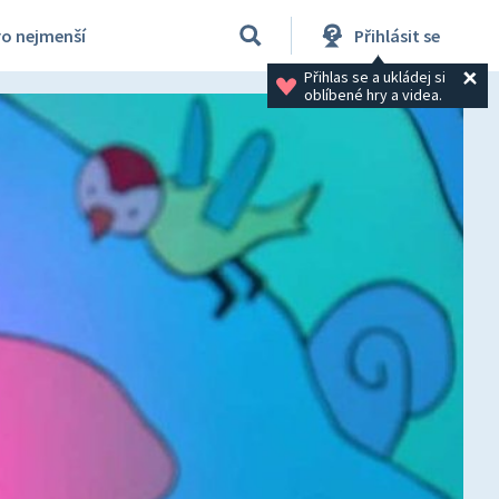
ro nejmenší
Přihlásit se
Přihlas se a ukládej si 
oblíbené hry a videa.