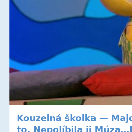
Kouzelná školka — Majda
to. Nepolíbila ji Múza…