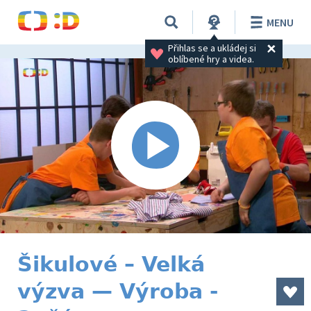
MENU
Přihlas se a ukládej si 
oblíbené hry a videa.
Šikulové – Velká
výzva — Výroba -