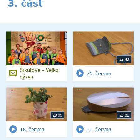
3. část
27:43
Šikulové – Velká
25. června
výzva
28:09
28:01
18. června
11. června