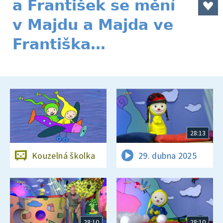
a František se mění
v Majdu a Majda ve
Františka…
28:13
Kouzelná školka
29. dubna 2025
28:10
28:10