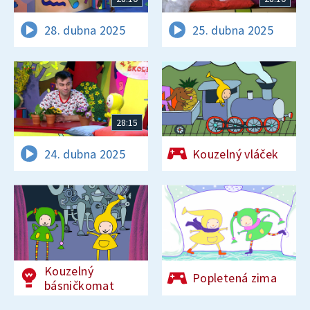
28. dubna 2025
25. dubna 2025
28:15
24. dubna 2025
Kouzelný vláček
Kouzelný
Popletená zima
básničkomat