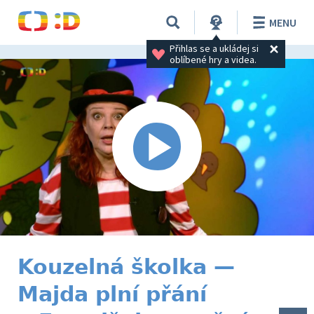
MENU
Přihlas se a ukládej si 
oblíbené hry a videa.
Kouzelná školka —
Majda plní přání