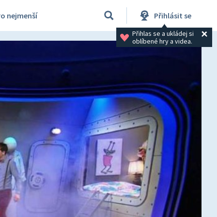
ro nejmenší
Přihlásit se
Přihlas se a ukládej si 
oblíbené hry a videa.