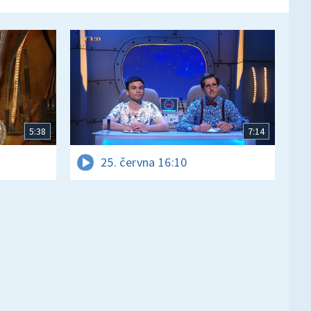
5:38
7:14
25. června 16:10