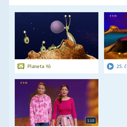
Planeta Yó
25. 
1:10