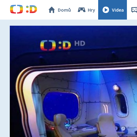
Domů
Hry
Videa