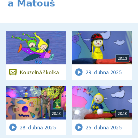
a Matouš
28:13
Kouzelná školka
29. dubna 2025
28:10
28:10
28. dubna 2025
25. dubna 2025