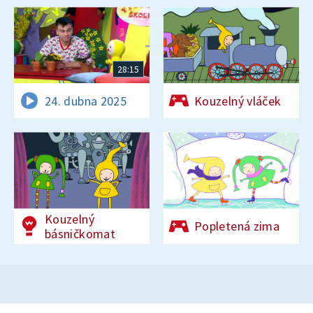
28:15
24. dubna 2025
Kouzelný vláček
Kouzelný
Popletená zima
básničkomat