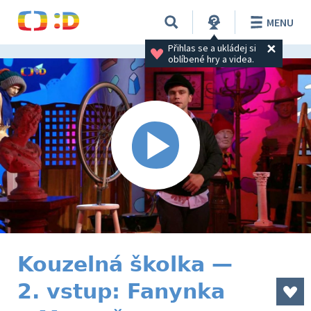
MENU
Přihlas se a ukládej si 
oblíbené hry a videa.
Kouzelná školka —
2. vstup: Fanynka