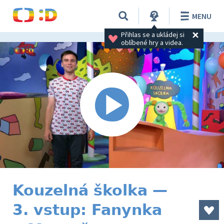
MENU
Přihlas se a ukládej si 
oblíbené hry a videa.
Kouzelná školka —
3. vstup: Fanynka