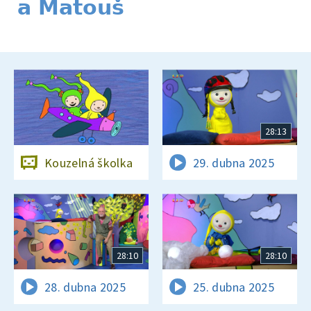
a Matouš
28:13
Kouzelná školka
29. dubna 2025
28:10
28:10
28. dubna 2025
25. dubna 2025