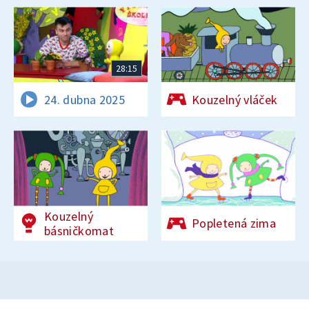
28:15
24. dubna 2025
Kouzelný vláček
Kouzelný
Popletená zima
básničkomat