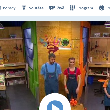
Pořady
Soutěže
Živě
Program
P