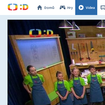
Domů
Hry
Videa