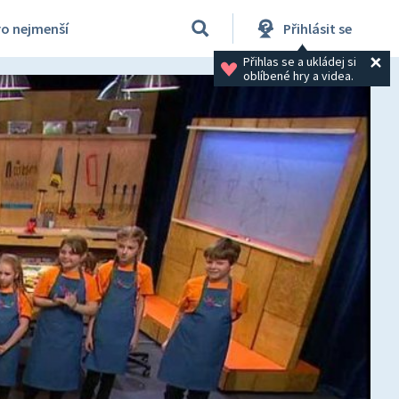
ro nejmenší
Přihlásit se
Přihlas se a ukládej si 
oblíbené hry a videa.