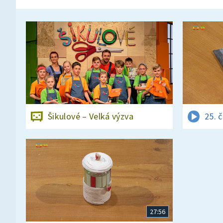
Šikulové – Velká výzva
25. 
27:56