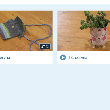
27:43
června
18. června