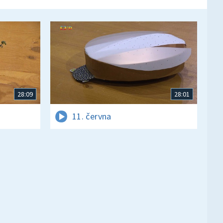
28:09
28:01
11. června