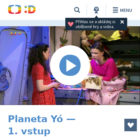
MENU
Přihlas se a ukládej si 
oblíbené hry a videa.
Planeta Yó —
1. vstup