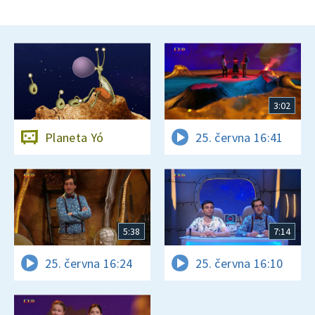
3:02
Planeta Yó
25. června 16:41
5:38
7:14
25. června 16:24
25. června 16:10