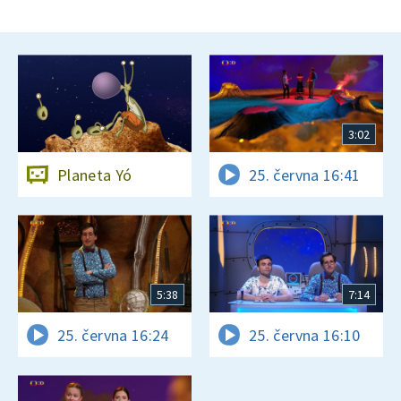
3:02
Planeta Yó
25. června 16:41
5:38
7:14
25. června 16:24
25. června 16:10