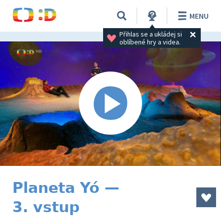
MENU
Přihlas se a ukládej si 
oblíbené hry a videa.
Planeta Yó —
3. vstup