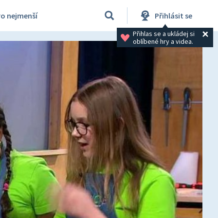
ro nejmenší
Přihlásit se
Přihlas se a ukládej si 
oblíbené hry a videa.