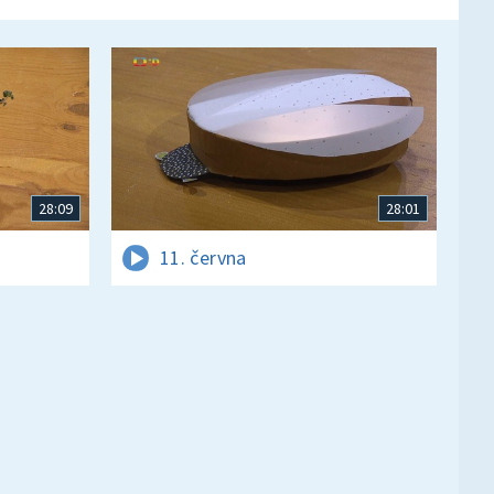
28:09
28:01
11. června