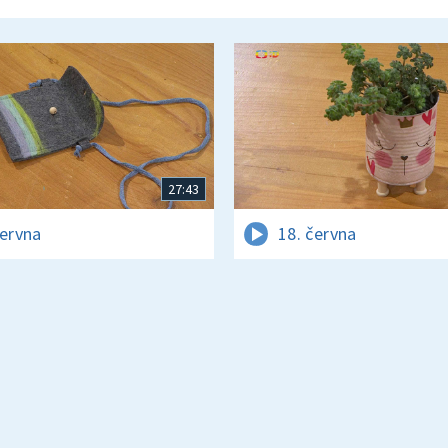
27:43
června
18. června