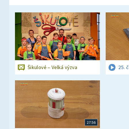
Šikulové – Velká výzva
25. 
27:56