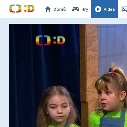
Domů
Hry
Videa