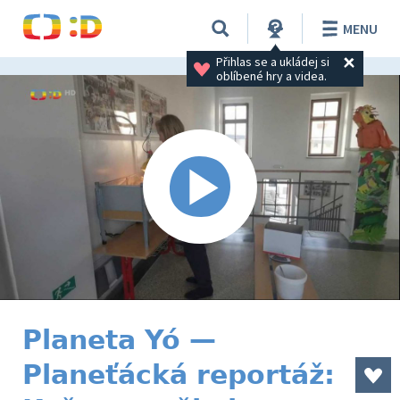
MENU
Přihlas se a ukládej si 
oblíbené hry a videa.
Planeta Yó —
Planeťácká reportáž: