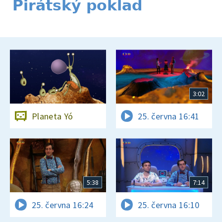
Pirátský poklad
3:02
Planeta Yó
25. června 16:41
5:38
7:14
25. června 16:24
25. června 16:10