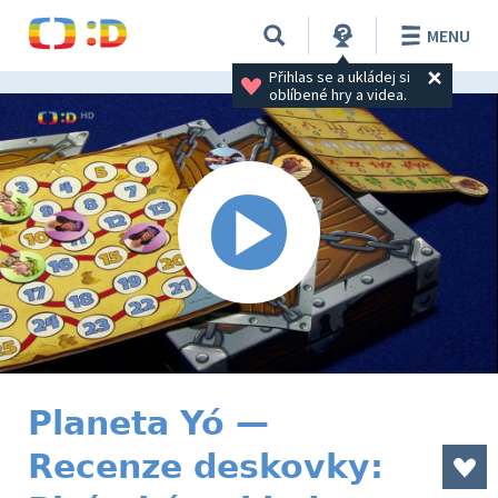
MENU
Přihlas se a ukládej si 
oblíbené hry a videa.
Planeta Yó —
Recenze deskovky: