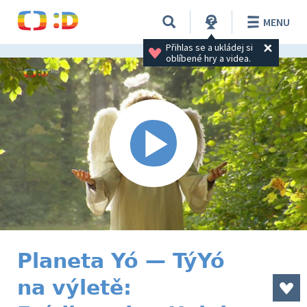
MENU
Přihlas se a ukládej si 
oblíbené hry a videa.
Planeta Yó — TýYó
na výletě: