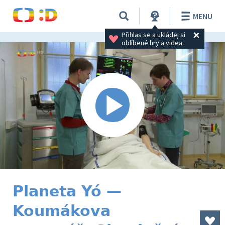
MENU
Přihlas se a ukládej si 
oblíbené hry a videa.
Planeta Yó —
Koumákova