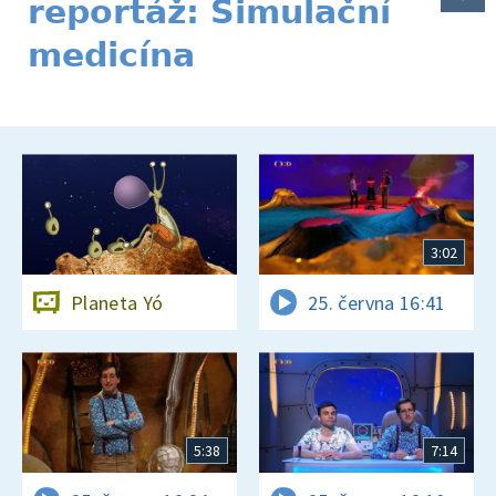
reportáž: Simulační
medicína
3:02
Planeta Yó
25. června 16:41
5:38
7:14