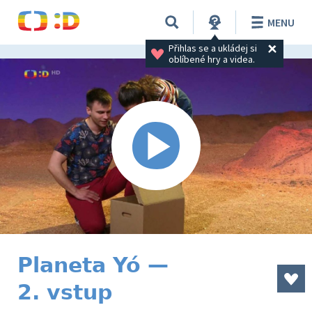
MENU
Přihlas se a ukládej si 
oblíbené hry a videa.
Planeta Yó —
2. vstup