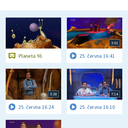
3:02
Planeta Yó
25. června 16:41
5:38
7:14
25. června 16:24
25. června 16:10