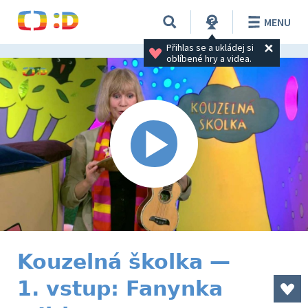
MENU
Přihlas se a ukládej si 
oblíbené hry a videa.
Kouzelná školka —
1. vstup: Fanynka