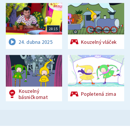
28:15
24. dubna 2025
Kouzelný vláček
Kouzelný
Popletená zima
básničkomat