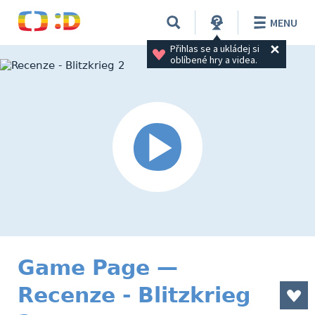
MENU
Přihlas se a ukládej si 
oblíbené hry a videa.
Game Page —
Recenze - Blitzkrieg