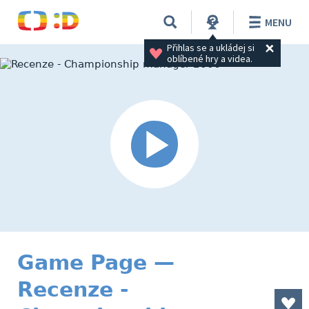
MENU
Přihlas se a ukládej si 
oblíbené hry a videa.
Game Page —
Recenze -