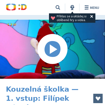
MENU
Přihlas se a ukládej si 
oblíbené hry a videa.
Kouzelná školka —
1. vstup: Filípek