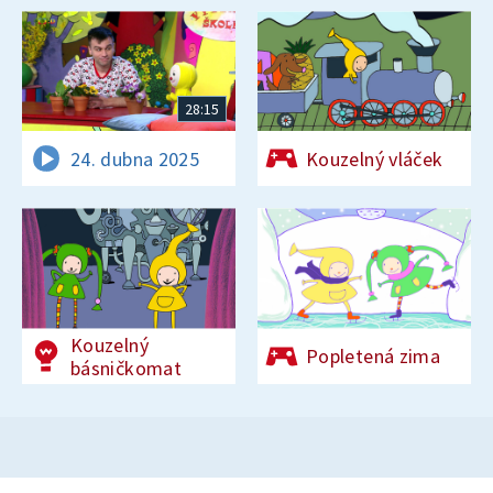
28:15
24. dubna 2025
Kouzelný vláček
Kouzelný
Popletená zima
básničkomat