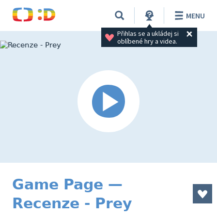
MENU
Přihlas se a ukládej si 
oblíbené hry a videa.
Game Page —
Recenze - Prey