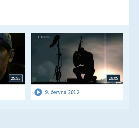
25:55
26:05
9. června 2012