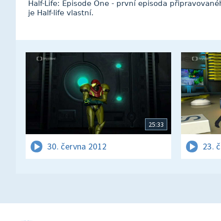
Half-Life: Episode One - první episoda připravovanéh
je Half-life vlastní.
25:33
30. června 2012
23. 