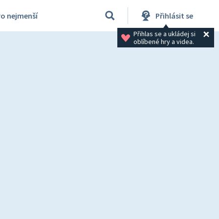
ro nejmenší
Přihlásit se
Přihlas se a ukládej si 
oblíbené hry a videa.