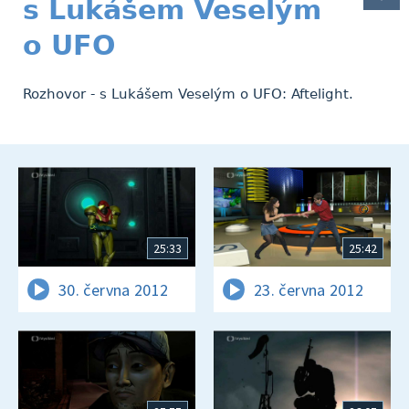
s Lukášem Veselým
o UFO
Rozhovor - s Lukášem Veselým o UFO: Aftelight.
25:33
25:42
30. června 2012
23. června 2012