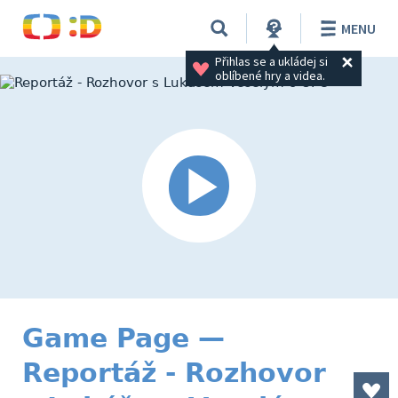
MENU
Přihlas se a ukládej si 
oblíbené hry a videa.
Game Page —
Reportáž - Rozhovor