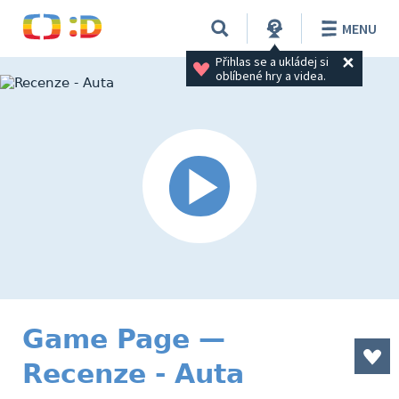
MENU
Přihlas se a ukládej si 
oblíbené hry a videa.
Game Page —
Recenze - Auta